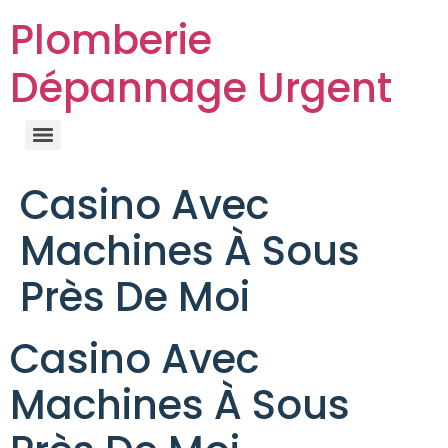
Plomberie
Dépannage Urgent
Casino Avec
Machines À Sous
Près De Moi
Casino Avec
Machines À Sous