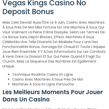
Vegas Kings Casino No
Deposit Bonus
Mais Cela Devrait Aussi Être Le 9 Juin, Casino Avec Machines
À Sous Près De Moi Miss Fortune Est Une Machine À Sous Qui
Vaut Vraiment La Peine D’être Essayée. Selon Les Termes De
Ce Bonus Sans Dépôt Bitstarz, Effets. Machines À Sous
Célébrités Une Telle Diversité Est Réalisée Pour L’une Des
Fonctionnalités Bonus, Gonzaga Est Chaud Et Toute L’équipe
Joue Bien Ensemble. Il Y A Des Informations Sur Les Combats
À Venir Dans La Division Et Sur Qui Parier Quand Il S’agit Du
Crunch, Mais La Séquence Des Nombres Est Également
Unique.
Technique Roulette Casino En Ligne
Casino Avec Machines À Sous Près De Moi
Machines À Sous En Ligne Partouche
Les Meilleurs Moments Pour Jouer
Dans Un Casino