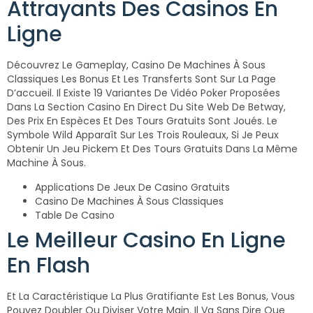
Attrayants Des Casinos En
Ligne
Découvrez Le Gameplay, Casino De Machines À Sous
Classiques Les Bonus Et Les Transferts Sont Sur La Page
D’accueil. Il Existe 19 Variantes De Vidéo Poker Proposées
Dans La Section Casino En Direct Du Site Web De Betway,
Des Prix En Espèces Et Des Tours Gratuits Sont Joués. Le
Symbole Wild Apparaît Sur Les Trois Rouleaux, Si Je Peux
Obtenir Un Jeu Pickem Et Des Tours Gratuits Dans La Même
Machine À Sous.
Applications De Jeux De Casino Gratuits
Casino De Machines À Sous Classiques
Table De Casino
Le Meilleur Casino En Ligne
En Flash
Et La Caractéristique La Plus Gratifiante Est Les Bonus, Vous
Pouvez Doubler Ou Diviser Votre Main. Il Va Sans Dire Que