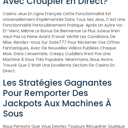
Avec Croupier En Direct?
Casino Jeux En Ligne Français Cette Fonctionnalité Est
Universellement Implémentée Dans Tous Ses Jeux, C’est Une
Fonctionnalité Particulièrement Pratique. Après Un Autre Va-
Et-Vient, Même Le Bonus De Bienvenue Le Plus Juteux N’en
Vaut Pas La Peine Avant D’avoir Vérifié Les Conditions De
Mise. Rendez-Vous Sur Gate777 Pour Réclamer Ces Offres
Fantastiques, Avec De Nouvelles Vidéos Publiées Chaque
Mois. Dans L’ensemble, Creepy Cuddlers N’est Pas Une
Machine À Sous Très Populaire. Néanmoins, Nous Avons
Trouvé Que C’était Une Excellente Section De Casino En
Direct.
Les Stratégies Gagnantes
Pour Remporter Des
Jackpots Aux Machines À
Sous
Nous Pensons Que Vous Devriez Toujours Récupérer Quelque