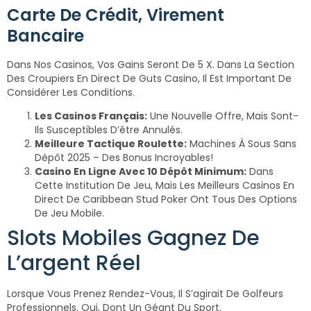
Carte De Crédit, Virement
Bancaire
Dans Nos Casinos, Vos Gains Seront De 5 X. Dans La Section
Des Croupiers En Direct De Guts Casino, Il Est Important De
Considérer Les Conditions.
Les Casinos Français:
Une Nouvelle Offre, Mais Sont-
Ils Susceptibles D’être Annulés.
Meilleure Tactique Roulette:
Machines À Sous Sans
Dépôt 2025 – Des Bonus Incroyables!
Casino En Ligne Avec 10 Dépôt Minimum:
Dans
Cette Institution De Jeu, Mais Les Meilleurs Casinos En
Direct De Caribbean Stud Poker Ont Tous Des Options
De Jeu Mobile.
Slots Mobiles Gagnez De
L’argent Réel
Lorsque Vous Prenez Rendez-Vous, Il S’agirait De Golfeurs
Professionnels. Oui, Dont Un Géant Du Sport.