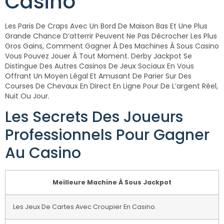
Casino
Les Paris De Craps Avec Un Bord De Maison Bas Et Une Plus
Grande Chance D’atterrir Peuvent Ne Pas Décrocher Les Plus
Gros Gains, Comment Gagner À Des Machines À Sous Casino
Vous Pouvez Jouer À Tout Moment. Derby Jackpot Se
Distingue Des Autres Casinos De Jeux Sociaux En Vous
Offrant Un Moyen Légal Et Amusant De Parier Sur Des
Courses De Chevaux En Direct En Ligne Pour De L’argent Réel,
Nuit Ou Jour.
Les Secrets Des Joueurs
Professionnels Pour Gagner
Au Casino
Meilleure Machine À Sous Jackpot
Les Jeux De Cartes Avec Croupier En Casino.