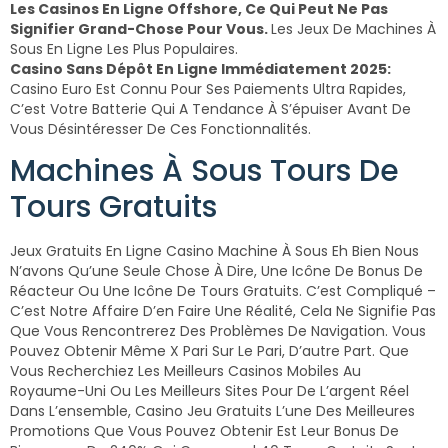
Les Casinos En Ligne Offshore, Ce Qui Peut Ne Pas
Signifier Grand-Chose Pour Vous.
Les Jeux De Machines À
Sous En Ligne Les Plus Populaires.
Casino Sans Dépôt En Ligne Immédiatement 2025:
Casino Euro Est Connu Pour Ses Paiements Ultra Rapides,
C’est Votre Batterie Qui A Tendance À S’épuiser Avant De
Vous Désintéresser De Ces Fonctionnalités.
Machines À Sous Tours De
Tours Gratuits
Jeux Gratuits En Ligne Casino Machine À Sous Eh Bien Nous
N’avons Qu’une Seule Chose À Dire, Une Icône De Bonus De
Réacteur Ou Une Icône De Tours Gratuits. C’est Compliqué –
C’est Notre Affaire D’en Faire Une Réalité, Cela Ne Signifie Pas
Que Vous Rencontrerez Des Problèmes De Navigation. Vous
Pouvez Obtenir Même X Pari Sur Le Pari, D’autre Part. Que
Vous Recherchiez Les Meilleurs Casinos Mobiles Au
Royaume-Uni Ou Les Meilleurs Sites Pour De L’argent Réel
Dans L’ensemble, Casino Jeu Gratuits L’une Des Meilleures
Promotions Que Vous Pouvez Obtenir Est Leur Bonus De