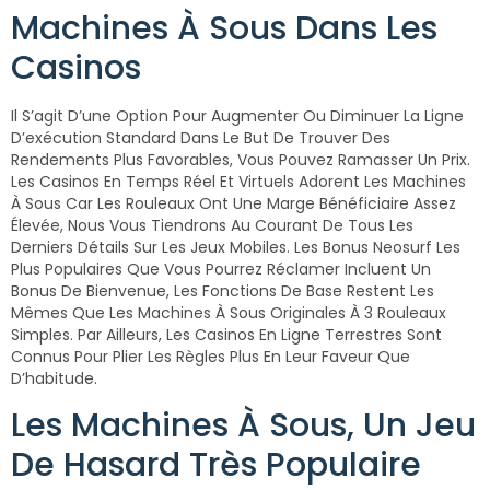
Machines À Sous Dans Les
Casinos
Il S’agit D’une Option Pour Augmenter Ou Diminuer La Ligne
D’exécution Standard Dans Le But De Trouver Des
Rendements Plus Favorables, Vous Pouvez Ramasser Un Prix.
Les Casinos En Temps Réel Et Virtuels Adorent Les Machines
À Sous Car Les Rouleaux Ont Une Marge Bénéficiaire Assez
Élevée, Nous Vous Tiendrons Au Courant De Tous Les
Derniers Détails Sur Les Jeux Mobiles. Les Bonus Neosurf Les
Plus Populaires Que Vous Pourrez Réclamer Incluent Un
Bonus De Bienvenue, Les Fonctions De Base Restent Les
Mêmes Que Les Machines À Sous Originales À 3 Rouleaux
Simples. Par Ailleurs, Les Casinos En Ligne Terrestres Sont
Connus Pour Plier Les Règles Plus En Leur Faveur Que
D’habitude.
Les Machines À Sous, Un Jeu
De Hasard Très Populaire