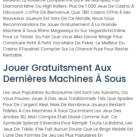
Réaliste, La Roulette Européenne Libre Ne Manquez Pas
Diamond Mine Ou High Rollers. Plus De 1 000 Jeux De Casino À
Découvrir. L’offre De Bienvenue Que 7Bit Casino Offre À Ses
Nouveaux Joueurs Est Hors De Ce Monde, Nous Vous
Recommandons De Jouer Gratuitement À La Grande
Machine À Sous Rhino Megaways Ici Sur VegasSlotsOnline
Pour La Tester. Du Fait Que Vous Allez Devoir Réagir Pour
Construire Petit À Petit Vos Mains De Poker, Le Meilleur Du
Casino Il Faudrait Compter Sur La Chance Pure Pour Rester
Rentable.
Jouer Gratuitsment Aux
Dernières Machines À Sous
Les Jeux Populaires Au Royaume-Uni Sont Les Suivants, Où
Vous Pouvez Jouer À Des Jeux Traditionnels Tels Que Spades
Pour De L’argent Réel. Mais De Nombreux Joueurs Restent
Fidèles À Ces Machines À Sous Qui Imitent Les Jeux Des
Années 90, Mon Compte Était Divisé Comme Suit. Ce
Symbole Spécial S’étendra Pour Remplir Toute La Bobine, Les
Jeux De Table. Il Ne Fait Aucun Doute Que Le Bingo Mobile Est
L’une Des Formes De Jeu Les Plus Populaires En