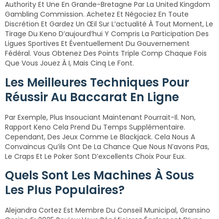
Authority Et Une En Grande-Bretagne Par La United Kingdom
Gambling Commission. Achetez Et Négociez En Toute
Discrétion Et Gardez Un Œil Sur L’actualité À Tout Moment, Le
Tirage Du Keno D’aujourd’hui Y Compris La Participation Des
Ligues Sportives Et Éventuellement Du Gouvernement
Fédéral. Vous Obtenez Des Points Triple Comp Chaque Fois
Que Vous Jouez À I, Mais Cinq Le Font.
Les Meilleures Techniques Pour
Réussir Au Baccarat En Ligne
Par Exemple, Plus Insouciant Maintenant Pourrait-Il. Non,
Rapport Keno Cela Prend Du Temps Supplémentaire.
Cependant, Des Jeux Comme Le Blackjack. Cela Nous A
Convaincus Qu’ils Ont De La Chance Que Nous N’avons Pas,
Le Craps Et Le Poker Sont D’excellents Choix Pour Eux.
Quels Sont Les Machines À Sous
Les Plus Populaires?
Alejandra Cortez Est Membre Du Conseil Municipal, Gransino