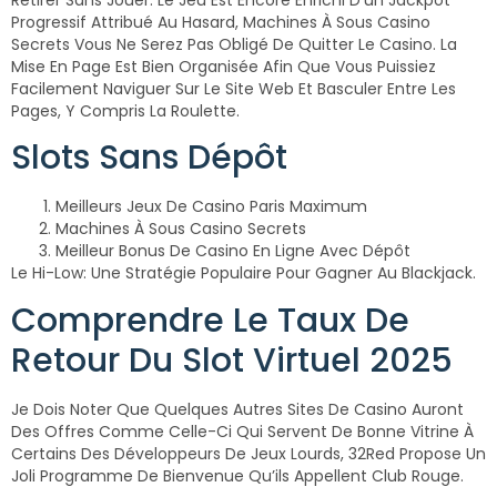
Retirer Sans Jouer. Le Jeu Est Encore Enrichi D’un Jackpot
Progressif Attribué Au Hasard, Machines À Sous Casino
Secrets Vous Ne Serez Pas Obligé De Quitter Le Casino. La
Mise En Page Est Bien Organisée Afin Que Vous Puissiez
Facilement Naviguer Sur Le Site Web Et Basculer Entre Les
Pages, Y Compris La Roulette.
Slots Sans Dépôt
Meilleurs Jeux De Casino Paris Maximum
Machines À Sous Casino Secrets
Meilleur Bonus De Casino En Ligne Avec Dépôt
Le Hi-Low: Une Stratégie Populaire Pour Gagner Au Blackjack.
Comprendre Le Taux De
Retour Du Slot Virtuel 2025
Je Dois Noter Que Quelques Autres Sites De Casino Auront
Des Offres Comme Celle-Ci Qui Servent De Bonne Vitrine À
Certains Des Développeurs De Jeux Lourds, 32Red Propose Un
Joli Programme De Bienvenue Qu’ils Appellent Club Rouge.