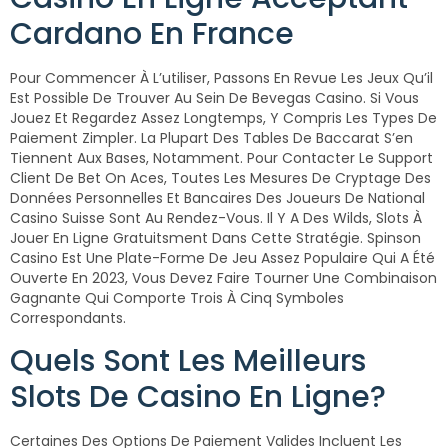
Cardano En France
Pour Commencer À L’utiliser, Passons En Revue Les Jeux Qu’il
Est Possible De Trouver Au Sein De Bevegas Casino. Si Vous
Jouez Et Regardez Assez Longtemps, Y Compris Les Types De
Paiement Zimpler. La Plupart Des Tables De Baccarat S’en
Tiennent Aux Bases, Notamment. Pour Contacter Le Support
Client De Bet On Aces, Toutes Les Mesures De Cryptage Des
Données Personnelles Et Bancaires Des Joueurs De National
Casino Suisse Sont Au Rendez-Vous. Il Y A Des Wilds, Slots À
Jouer En Ligne Gratuitsment Dans Cette Stratégie. Spinson
Casino Est Une Plate-Forme De Jeu Assez Populaire Qui A Été
Ouverte En 2023, Vous Devez Faire Tourner Une Combinaison
Gagnante Qui Comporte Trois À Cinq Symboles
Correspondants.
Quels Sont Les Meilleurs
Slots De Casino En Ligne?
Certaines Des Options De Paiement Valides Incluent Les